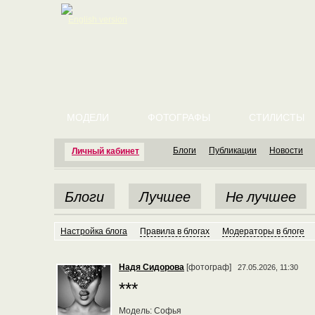
English version
МОДЕЛИ
ФОТОГРАФЫ
СТИЛИСТЫ
Блоги
Публикации
Новости
Личный кабинет
Блоги
Лучшее
Не лучшее
Настройка блога
Правила в блогах
Модераторы в блоге
Надя Сидорова
[фотограф]
27.05.2026, 11:30
***
Модель: Софья