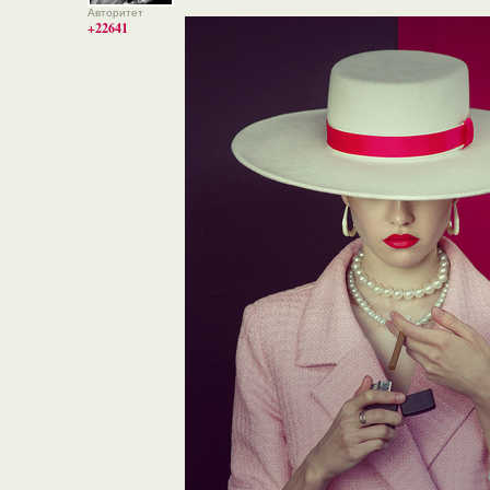
Авторитет
+22641