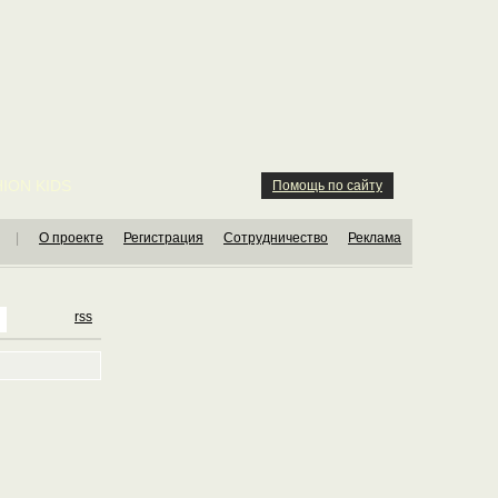
ION KIDS
Помощь по сайту
|
О проекте
Регистрация
Сотрудничество
Реклама
rss