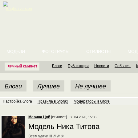
English version
МОДЕЛИ
ФОТОГРАФЫ
СТИЛИСТЫ
МОД
Блоги
Публикации
Новости
События
Личный кабинет
Блоги
Лучшее
Не лучшее
Настройка блога
Правила в блогах
Модераторы в блоге
Марина Цой
[стилист]
30.04.2020, 15:06
Модель Ника Титова
Всем удачи!!!! 🎉🎉🎉