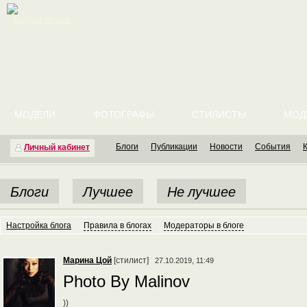
English version
МОДЕЛИ
ФОТОГРАФЫ
СТИЛИСТЫ
МОД
Блоги
Публикации
Новости
События
Личный кабинет
Блоги
Лучшее
Не лучшее
Настройка блога
Правила в блогах
Модераторы в блоге
Марина Цой
[стилист]
27.10.2019, 11:49
Photo By Malinov
))