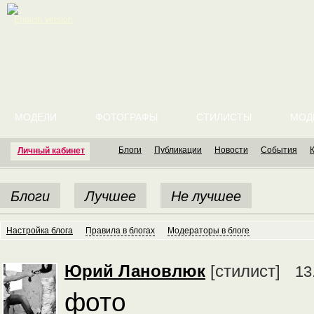
English version
МОДЕЛИ
ФОТОГРАФЫ
СТИЛИСТЫ
МОД
Блоги
Публикации
Новости
События
Личный кабинет
Блоги
Лучшее
Не лучшее
Настройка блога
Правила в блогах
Модераторы в блоге
Юрий Лановлюк
[стилист]
13
фото