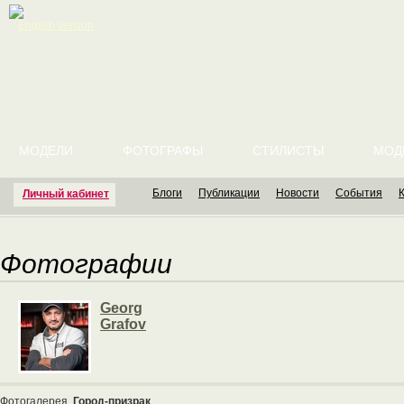
English version
МОДЕЛИ
ФОТОГРАФЫ
СТИЛИСТЫ
МОД
Блоги
Публикации
Новости
События
Личный кабинет
Фотографии
Georg
Grafov
Фотогалерея
Город-призрак