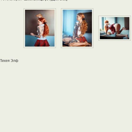
Тихея Элф