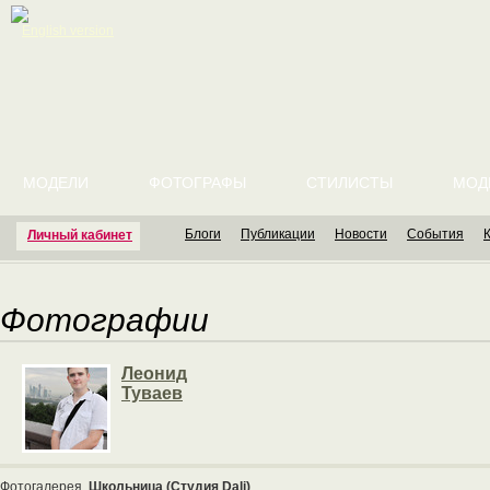
English version
МОДЕЛИ
ФОТОГРАФЫ
СТИЛИСТЫ
МОД
Блоги
Публикации
Новости
События
Личный кабинет
Фотографии
Леонид
Туваев
Фотогалерея
Школьница (Студия Dali)