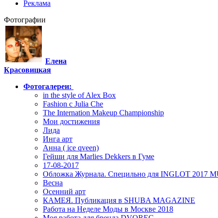
Реклама
Фотографии
Елена
Красовицкая
Фотогалереи:
in the style of Alex Box
Fashion c Julia Che
The Internation Makeup Championship
Мои достижения
Лида
Инга арт
Анна ( ice qveen)
Гейши для Marlies Dekkers в Гуме
17-08-2017
Обложка Журнала. Специльно для INGLOT 2017
Весна
Осенний арт
КАМЕЯ. Публикация в SHUBA MAGAZINE
Работа на Неделе Моды в Москве 2018
Моя работа для бренда DVOREC