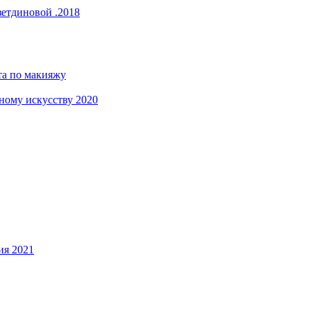
зетдиновой .2018
та по макияжу
ому искусству 2020
ия 2021