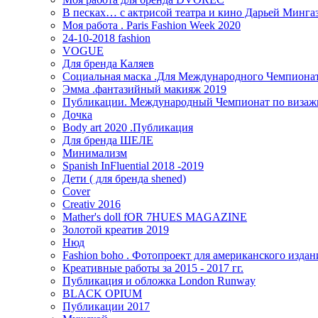
В песках… с актрисой театра и кино Дарьей Минга
Моя работа . Paris Fashion Week 2020
24-10-2018 fashion
VOGUE
Для бренда Каляев
Социальная маска .Для Международного Чемпиона
Эмма .фантазийный макияж 2019
Публикации. Международный Чемпионат по визажн
Дочка
Body art 2020 .Публикация
Для бренда ШЕЛЕ
Минимализм
Spanish InFluential 2018 -2019
Дети ( для бренда shened)
Cover
Creativ 2016
Mather's doll fOR 7HUES MAGAZINE
Золотой креатив 2019
Нюд
Fashion boho . Фотопроект для американского издан
Креативные работы за 2015 - 2017 гг.
Публикация и обложка London Runway
BLACK OPIUM
Публикации 2017