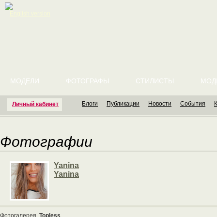
English version
МОДЕЛИ
ФОТОГРАФЫ
СТИЛИСТЫ
МОД
Блоги
Публикации
Новости
События
Личный кабинет
Фотографии
Yanina
Yanina
Фотогалерея
Topless