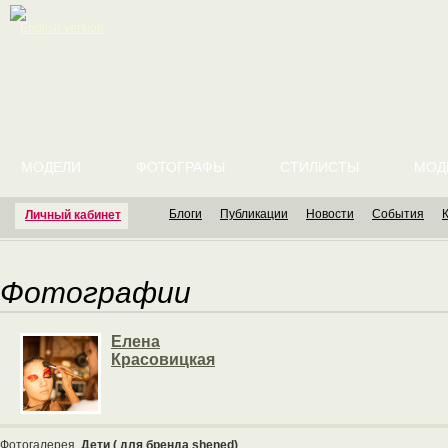
English version
МОДЕЛИ
ФОТОГРАФЫ
СТИЛИСТЫ
МОД
Блоги
Публикации
Новости
События
Личный кабинет
Фотографии
Елена
Красовицкая
Фотогалерея
Дети ( для бренда shened)