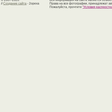
© 2007-2026.
Вся информация на сайте является объект
//
Создание сайта
- 2opexa
Права на все фотографии, принадлежат ав
Пожалуйста, прочтите
"Условия распрост