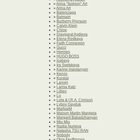
»
Arina *fashion* Art
»
Arina Art
»
Balenciaga
»
Balmain
»
Burberry Prorsum
»
Calvin Klein
»
Chloe
»
Djavgarat Aydieva
»
Elena Redkaya
»
Faith Connexion
»
Gucci
»
Hermes
»
HUGO BOSS
»
Iceberg
»
Ira Svetskaya
»
Karine mardanyan
»
Kenzo
»
Kuralai
»
Lanvin
»
Larisa Katz
»
Lillies
»
Lo
»
Lola & I.R.A. Crimson
»
Lybov Gayduk
»
MaiNaiM
»
Maison Martin Margiela
»
Margarit Babadzhanyan
»
Miu Miu
»
Nadia Nurieva
»
Natasha TSU RAN
»
Nobody
»
Olga Feoffanova