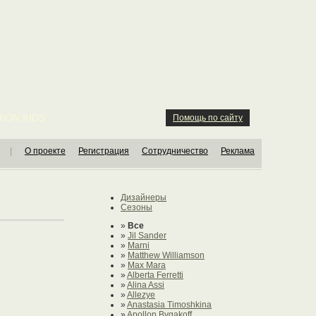
ION KIDS
Помощь по сайту
|
О проекте
Регистрация
Сотрудничество
Реклама
Дизайнеры
Сезоны
»
Все
»
Jil Sander
»
Marni
»
Matthew Williamson
»
Max Mara
»
Alberta Ferretti
»
Alina Assi
»
Allezye
»
Anastasia Timoshkina
»
Apollon Bygakoff