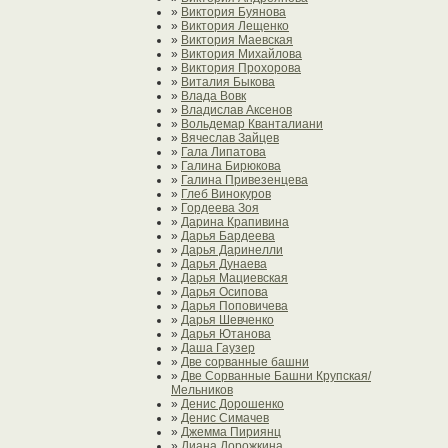
»
Виктория Буянова
»
Виктория Лещенко
»
Виктория Маевская
»
Виктория Михайлова
»
Виктория Прохорова
»
Виталия Быкова
»
Влада Вовк
»
Владислав Аксенов
»
Вольдемар Кванталиани
»
Вячеслав Зайцев
»
Гала Липатова
»
Галина Бирюкова
»
Галина Привезенцева
»
Глеб Винокуров
»
Гордеева Зоя
»
Дарина Крапивина
»
Дарья Бардеева
»
Дарья Даринелли
»
Дарья Дунаева
»
Дарья Мациевская
»
Дарья Осипова
»
Дарья Поповичева
»
Дарья Шевченко
»
Дарья Ютанова
»
Даша Гаузер
»
Две сорванные башни
»
Две Сорванные Башни Крупская/
Мельников
»
Денис Дорошенко
»
Денис Симачев
»
Джемма Пириянц
»
Диана Дорожкина