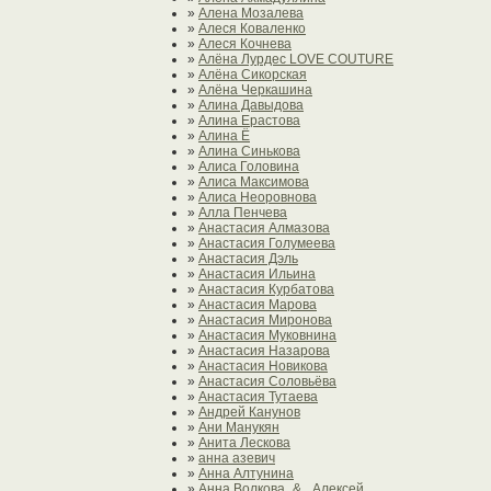
»
Алена Мозалева
»
Алеся Коваленко
»
Алеся Кочнева
»
Алёна Лурдес LOVE COUTURE
»
Алёна Сикорская
»
Алёна Черкашина
»
Алина Давыдова
»
Алина Ерастова
»
Алина Ё
»
Алина Синькова
»
Алиса Головина
»
Алиса Максимова
»
Алиса Неоровнова
»
Алла Пенчева
»
Анастасия Алмазова
»
Анастасия Голумеева
»
Анастасия Дэль
»
Анастасия Ильина
»
Анастасия Курбатова
»
Анастасия Марова
»
Анастасия Миронова
»
Анастасия Муковнина
»
Анастасия Назарова
»
Анастасия Новикова
»
Анастасия Соловьёва
»
Анастасия Тутаева
»
Андрей Канунов
»
Ани Манукян
»
Анита Лескова
»
анна азевич
»
Анна Алтунина
»
Анна Волкова_& _Алексей