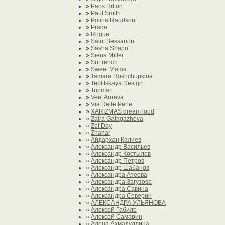
»
Paris Hilton
»
Paul Smith
»
Polina Raudson
»
Prada
»
Rogue
»
Saint Bessarion
»
Sasha Shapo'
»
Siena Miller
»
SoFrench
»
Sweet Mama
»
Tamara Roshchupkina
»
Teplitskaya Design
»
Topman
»
Veet Arnava
»
Via Delle Perle
»
XARIZMAS dream loud
»
Zaira Gatagazheva
»
Zet Day
»
Zhanar
»
Айдархан Калиев
»
Александр Васильев
»
Александр Костылев
»
Александр Петров
»
Александр Шабанов
»
Александра Атеева
»
Александра Загузова
»
Александра Савина
»
Александра Северин
»
АЛЕКСАНДРА УЛЬЯНОВА
»
Алексей Габило
»
Алексей Самарин
»
Алена Ахмадуллина