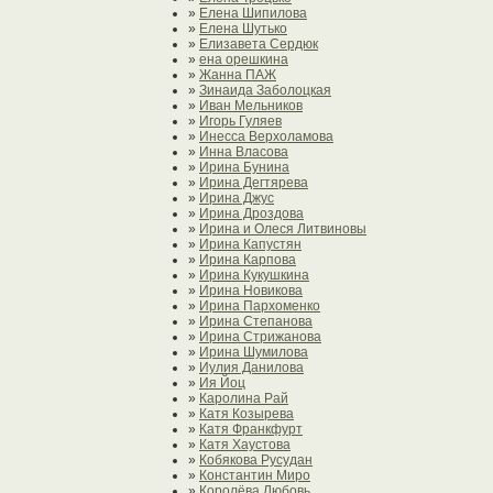
»
Елена Шипилова
»
Елена Шутько
»
Елизавета Сердюк
»
ена орешкина
»
Жанна ПАЖ
»
Зинаида Заболоцкая
»
Иван Мельников
»
Игорь Гуляев
»
Инесса Верхоламова
»
Инна Власова
»
Ирина Бунина
»
Ирина Дегтярева
»
Ирина Джус
»
Ирина Дроздова
»
Ирина и Олеся Литвиновы
»
Ирина Капустян
»
Ирина Карпова
»
Ирина Кукушкина
»
Ирина Новикова
»
Ирина Пархоменко
»
Ирина Степанова
»
Ирина Стрижанова
»
Ирина Шумилова
»
Иулия Данилова
»
Ия Йоц
»
Каролина Рай
»
Катя Козырева
»
Катя Франкфурт
»
Катя Хаустова
»
Кобякова Русудан
»
Константин Миро
»
Королёва Любовь