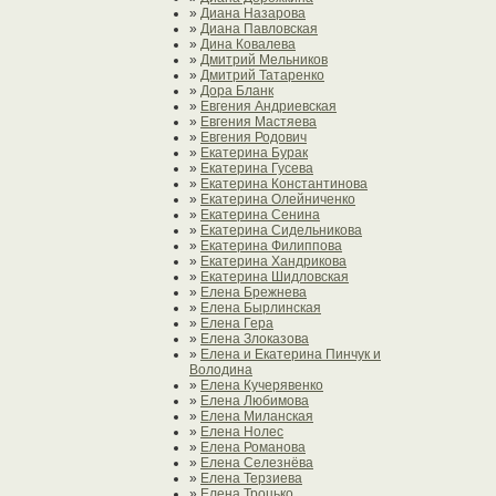
»
Диана Назарова
»
Диана Павловская
»
Дина Ковалева
»
Дмитрий Мельников
»
Дмитрий Татаренко
»
Дора Бланк
»
Евгения Андриевская
»
Евгения Мастяева
»
Евгения Родович
»
Екатерина Бурак
»
Екатерина Гусева
»
Екатерина Константинова
»
Екатерина Олейниченко
»
Екатерина Сенина
»
Екатерина Сидельникова
»
Екатерина Филиппова
»
Екатерина Хандрикова
»
Екатерина Шидловская
»
Елена Брежнева
»
Елена Бырлинская
»
Елена Гера
»
Елена Злоказова
»
Елена и Екатерина Пинчук и
Володина
»
Елена Кучерявенко
»
Елена Любимова
»
Елена Миланская
»
Елена Нолес
»
Елена Романова
»
Елена Селезнёва
»
Елена Терзиева
»
Елена Троцько