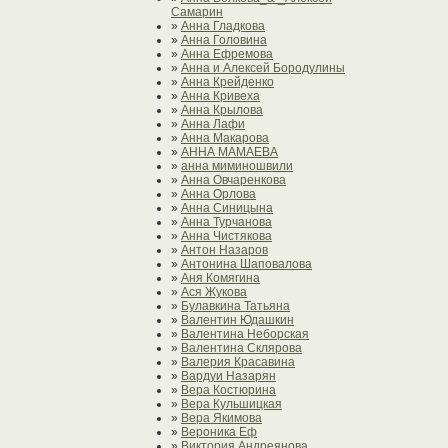
Самарин
»
Анна Гладкова
»
Анна Головина
»
Анна Ефремова
»
Анна и Алексей Бородулины
»
Анна Крейденко
»
Анна Кривеха
»
Анна Крылова
»
Анна Лафи
»
Анна Макарова
»
АННА МАМАЕВА
»
анна миминошвили
»
Анна Овчаренкова
»
Анна Орлова
»
Анна Синицына
»
Анна Турчанова
»
Анна Чистякова
»
Антон Назаров
»
Антонина Шаповалова
»
Аня Комягина
»
Ася Жукова
»
Булавкина Татьяна
»
Валентин Юдашкин
»
Валентина Неборская
»
Валентина Склярова
»
Валерия Красавина
»
Вардуи Назарян
»
Вера Костюрина
»
Вера Кульшицкая
»
Вера Якимова
»
Вероника Еф
»
Виктория Андреянова