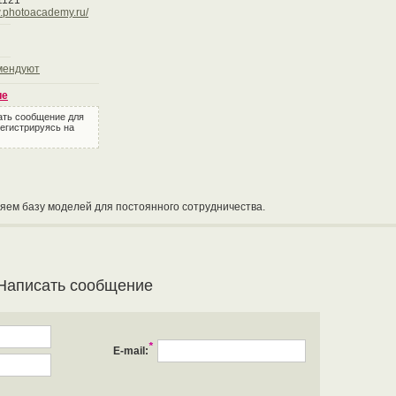
1121
ww.photoacademy.ru/
мендуют
ие
ать сообщение для
регистрируясь на
яем базу моделей для постоянного сотрудничества.
Написать сообщение
*
E-mail: