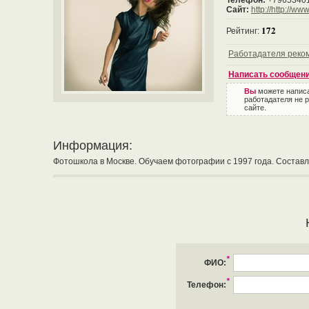
Телефон:
+7965340
Сайт:
http://http://w
172
Рейтинг:
Работадателя реко
Написать сообщен
Вы
можете напис
работадателя не 
сайте.
Информация:
Фотошкола в Москве. Обучаем фотографии с 1997 года. Составл
*
ФИО:
*
Телефон: