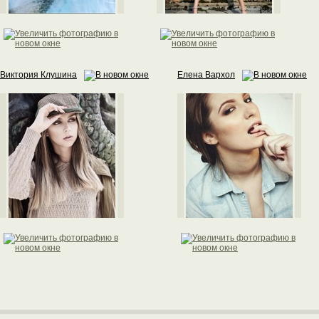
Виктория Клушина
Елена Вархол