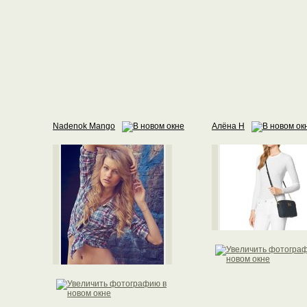
Nadenok Mango
Алёна Н