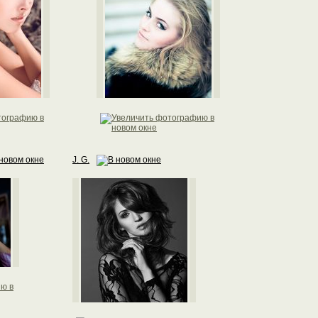
J. G.