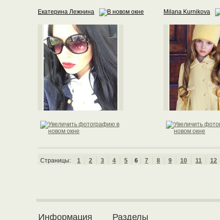
Екатерина Лежнина
Milana Kurnikova
Страницы:
1
2
3
4
5
6
7
8
9
10
11
12
Информация
Разделы