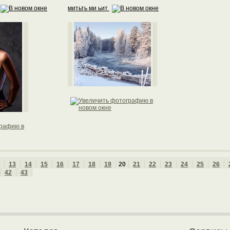
митьть ми ьит
13
14
15
16
17
18
19
20
21
22
23
24
25
26
42
43