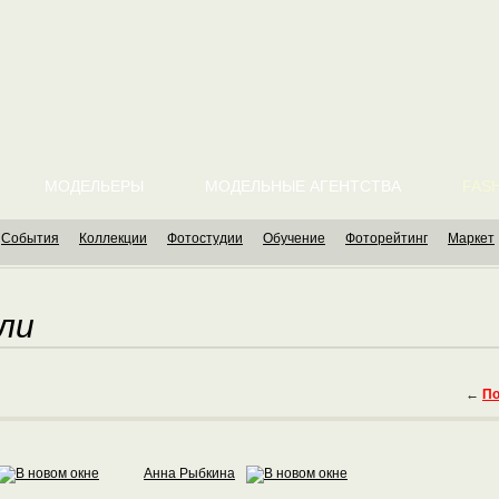
МОДЕЛЬЕРЫ
МОДЕЛЬНЫЕ АГЕНТСТВА
FASH
События
Коллекции
Фотостудии
Обучение
Фоторейтинг
Маркет
ли
←
По
Анна Рыбкина