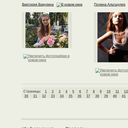
Виктория Вакулина
Полина Альтшулер
Страницы:
1
2
3
4
5
6
7
8
9
10
11
12
30
31
32
33
34
35
36
37
38
39
40
41