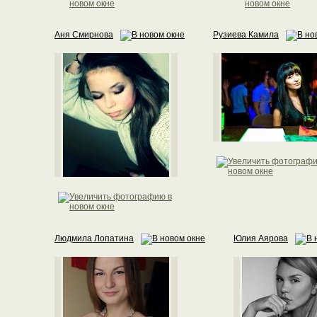
Аня Смирнова
Рузиева Камила
Людмила Лопатина
Юлия Аярова