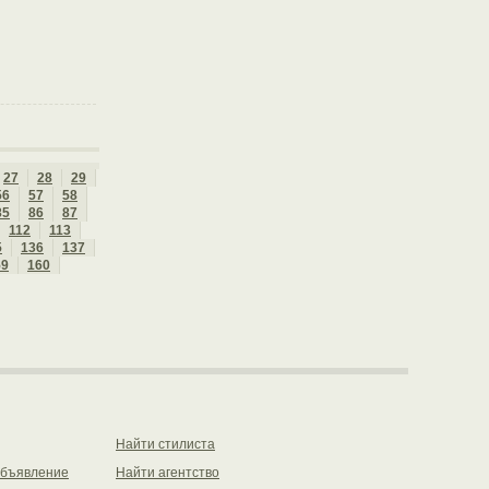
27
28
29
56
57
58
85
86
87
112
113
5
136
137
59
160
Найти стилиста
объявление
Найти агентство