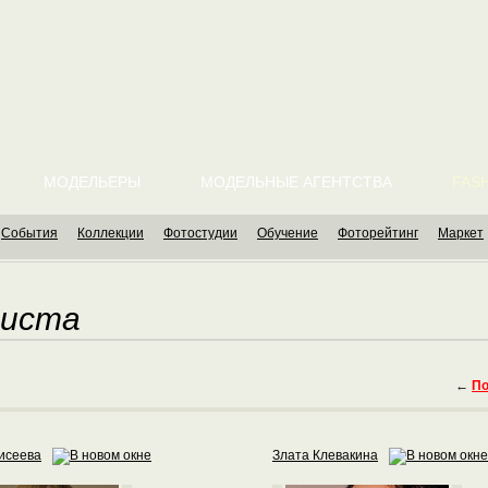
МОДЕЛЬЕРЫ
МОДЕЛЬНЫЕ АГЕНТСТВА
FASH
События
Коллекции
Фотостудии
Обучение
Фоторейтинг
Маркет
листа
←
По
исеева
Злата Клевакина