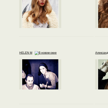
HELEN М
Алексан