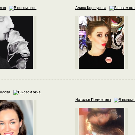
bman
Алина Коршунова
колова
Наталья Полуэктова