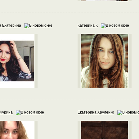
я Екатерина
Катерина К
учурина
Екатерина Хруленко