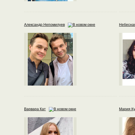
Александр Непомилуев
Небесна
Варвара Кат
Мария К