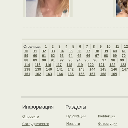
Страницы:
1
2
3
4
5
6
7
8
9
10
11
12
30
31
32
33
34
35
36
37
38
39
40
41
59
60
61
62
63
64
65
66
67
68
69
70
88
89
90
91
92
93
94
95
96
97
98
99
114
115
116
117
118
119
120
121
122
123
138
139
140
141
142
143
144
145
146
147
161
162
163
164
165
166
167
168
169
Информация
Разделы
Публикации
Коллекции
О проекте
Новости
Фотостудии
Сотрудничество