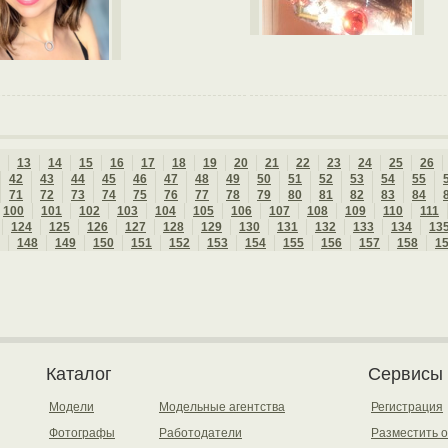
13
14
15
16
17
18
19
20
21
22
23
24
25
26
42
43
44
45
46
47
48
49
50
51
52
53
54
55
71
72
73
74
75
76
77
78
79
80
81
82
83
84
100
101
102
103
104
105
106
107
108
109
110
111
124
125
126
127
128
129
130
131
132
133
134
13
148
149
150
151
152
153
154
155
156
157
158
1
Каталог
Сервисы
Модели
Модельные агентства
Регистрация
Фотографы
Работодатели
Разместить 