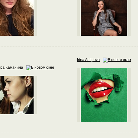
Irina Antipova
дра Каманина