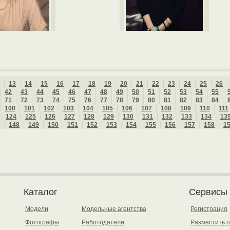
13
14
15
16
17
18
19
20
21
22
23
24
25
26
42
43
44
45
46
47
48
49
50
51
52
53
54
55
71
72
73
74
75
76
77
78
79
80
81
82
83
84
100
101
102
103
104
105
106
107
108
109
110
111
124
125
126
127
128
129
130
131
132
133
134
13
148
149
150
151
152
153
154
155
156
157
158
1
Каталог
Сервисы
Модели
Модельные агентства
Регистрация
Фотографы
Работодатели
Разместить 