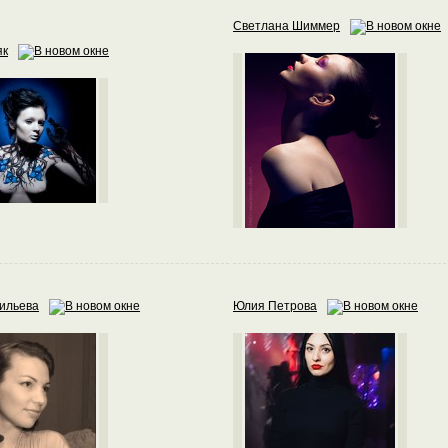
Светлана Шиммер
як
ильева
Юлия Петрова