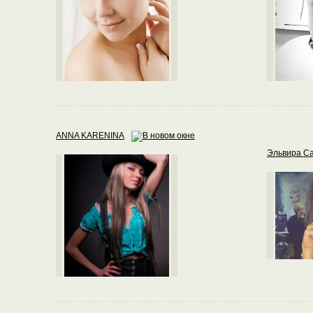
ANNA KARENINA
Эльвира С