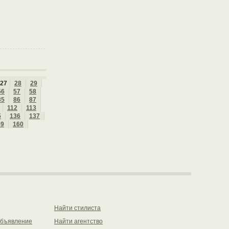
27
28
29
56
57
58
85
86
87
112
113
5
136
137
59
160
Найти стилиста
объявление
Найти агентство