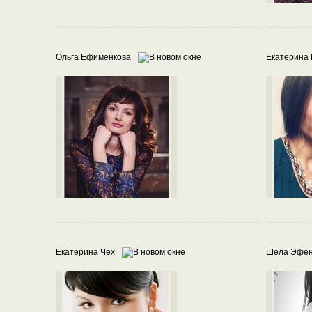
Ольга Ефименкова
Екатерина
Екатерина Чех
Шела Эфен