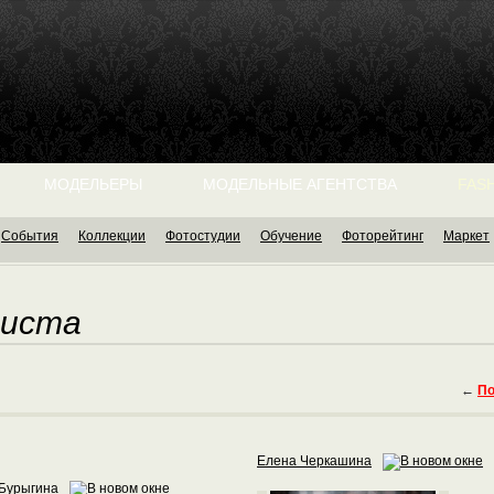
МОДЕЛЬЕРЫ
МОДЕЛЬНЫЕ АГЕНТСТВА
FASH
События
Коллекции
Фотостудии
Обучение
Фоторейтинг
Маркет
листа
←
По
Елена Черкашина
 Бурыгина