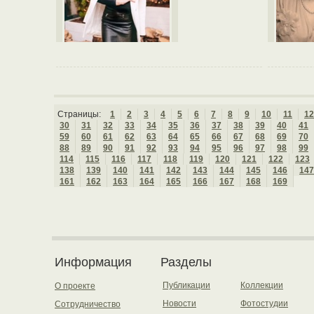
Страницы:
1
2
3
4
5
6
7
8
9
10
11
12
30
31
32
33
34
35
36
37
38
39
40
41
59
60
61
62
63
64
65
66
67
68
69
70
88
89
90
91
92
93
94
95
96
97
98
99
114
115
116
117
118
119
120
121
122
123
138
139
140
141
142
143
144
145
146
147
161
162
163
164
165
166
167
168
169
Информация
Разделы
Публикации
Коллекции
О проекте
Новости
Фотостудии
Сотрудничество