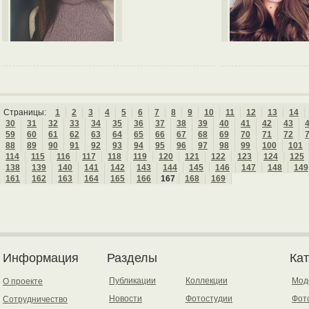
Страницы:
1
2
3
4
5
6
7
8
9
10
11
12
13
14
30
31
32
33
34
35
36
37
38
39
40
41
42
43
59
60
61
62
63
64
65
66
67
68
69
70
71
72
88
89
90
91
92
93
94
95
96
97
98
99
100
101
114
115
116
117
118
119
120
121
122
123
124
125
138
139
140
141
142
143
144
145
146
147
148
149
161
162
163
164
165
166
167
168
169
Информация
Разделы
Ка
Публикации
Коллекции
Мод
О проекте
Новости
Фотостудии
Фот
Сотрудничество