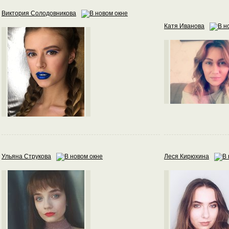
Виктория Солодовникова
Катя Иванова
Ульяна Струкова
Леся Кирюхина