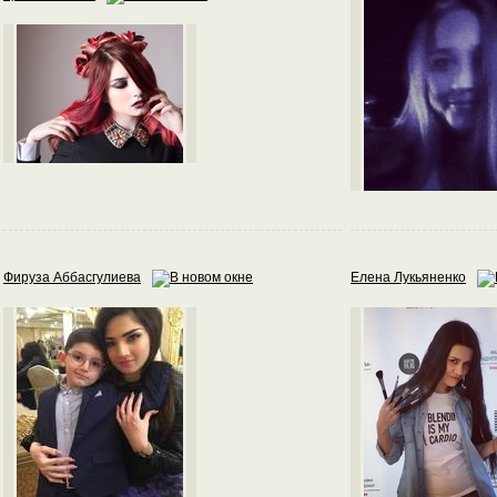
Фируза Аббасгулиева
Елена Лукьяненко