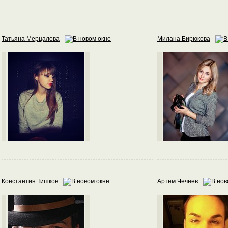
Татьяна Мерцалова
Милана Бирюкова
Константин Тишков
Артем Чечнев