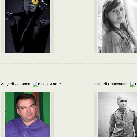
Андрей Данилов
Сергей Сараханов